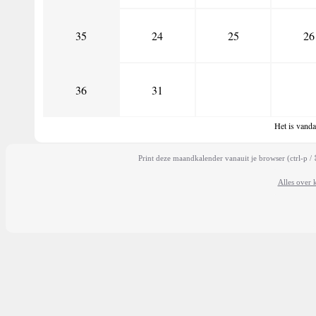
35
24
25
26
36
31
Het is vand
Print deze maandkalender vanauit je browser (
ctrl-p
/
Alles over 