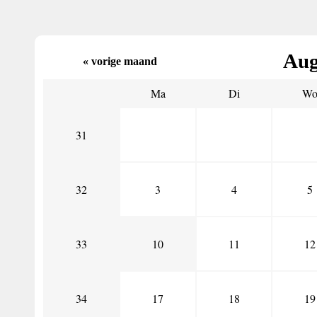
Aug
« vorige maand
Ma
Di
W
31
32
3
4
5
33
10
11
12
34
17
18
19